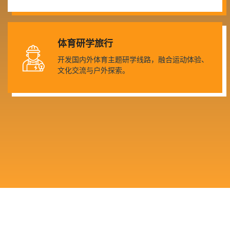
体育研学旅行
开发国内外体育主题研学线路，融合运动体验、
文化交流与户外探索。