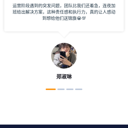
运营阶段遇到的突发问题，团队比我们还着急，连夜加
班给出解决方案，这种责任感和执行力，真的让人感动
到想给他们送锦旗😭💯
郑淑琳