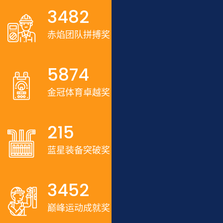
3482
赤焰团队拼搏奖
5874
金冠体育卓越奖
215
蓝星装备突破奖
3452
巅峰运动成就奖