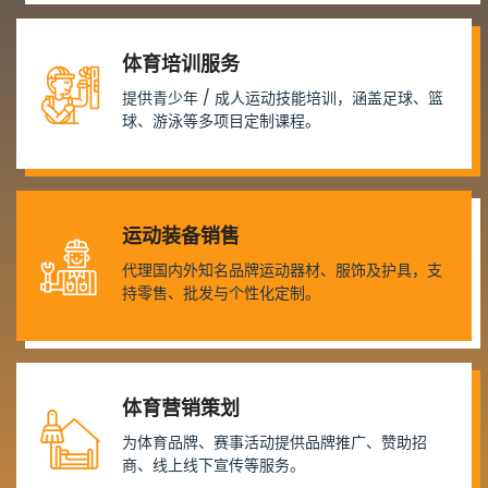
体育培训服务
提供青少年 / 成人运动技能培训，涵盖足球、篮
球、游泳等多项目定制课程。
运动装备销售
代理国内外知名品牌运动器材、服饰及护具，支
持零售、批发与个性化定制。
体育营销策划
为体育品牌、赛事活动提供品牌推广、赞助招
商、线上线下宣传等服务。