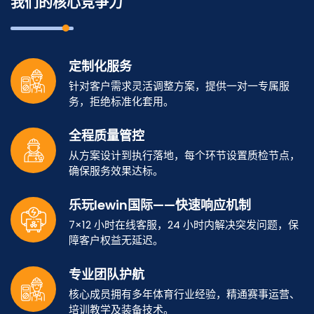
我们的核心竞争力
定制化服务
针对客户需求灵活调整方案，提供一对一专属服
务，拒绝标准化套用。
全程质量管控
从方案设计到执行落地，每个环节设置质检节点，
确保服务效果达标。
乐玩lewin国际——快速响应机制
7×12 小时在线客服，24 小时内解决突发问题，保
障客户权益无延迟。
专业团队护航
核心成员拥有多年体育行业经验，精通赛事运营、
培训教学及装备技术。