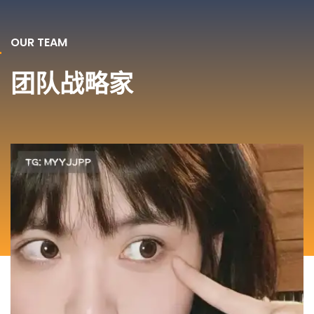
OUR TEAM
团队战略家