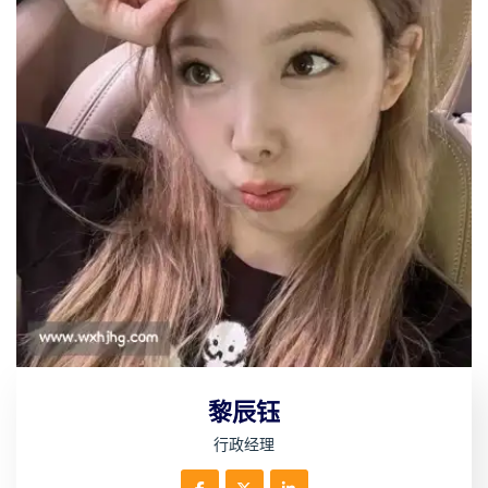
黎辰钰
行政经理