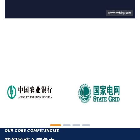
OUR CORE COMPETENCIES